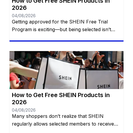
How to Get Free SHEIN Products in
2026
04/08/2026
Getting approved for the SHEIN Free Trial
Program is exciting—but being selected isn’t
simply a matter of luck. Every week, thousands
of members apply to receive free SHEIN
products, yet only a portion of applicants are
chosen. While SHEIN doesn’t publish its exact
selection formula, experienced participants
have noticed that certain habits consistently
improve their […]
How to Get Free SHEIN Products in
2026
04/08/2026
Many shoppers don’t realize that SHEIN
regularly allows selected members to receive
products at no cost through its Free Trial