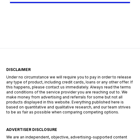
Program. Participants are invited to test
clothing, accessories, beauty products, and
other items before or during promotional
periods. In return, they simply share honest
reviews about their experience. If you’re
wondering how to improve your […]
DISCLAIMER
Under no circumstance we will require you to pay in order to release
any type of product, including credit cards, loans or any other offer. If
this happens, please contact us immediately. Always read the terms
and conditions of the service provider you are reaching out to. We
make money from advertising and referrals for some but not all
products displayed in this website. Everything published here is
based on quantitative and qualitative research, and our team strives
to be as fair as possible when comparing competing options.
ADVERTISER DISCLOSURE
We are an independent, objective, advertising-supported content