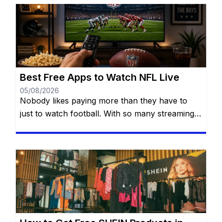
Best Free Apps to Watch NFL Live
05/08/2026
Nobody likes paying more than they have to
just to watch football. With so many streaming
services available today, it’s easy to think you
need multiple subscriptions to follow the NFL
from Week 1 all the way to the Super Bowl. The
good news? You have more options than you
might think. There are official […]